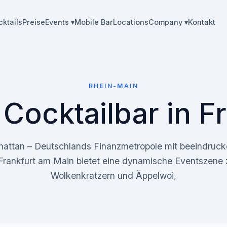
ktails
Preise
Events ▾
Mobile Bar
Locations
Company ▾
Kontakt
RHEIN-MAIN
Cocktailbar in F
attan – Deutschlands Finanzmetropole mit beeindruc
 Frankfurt am Main bietet eine dynamische Eventszene
Wolkenkratzern und Äppelwoi,