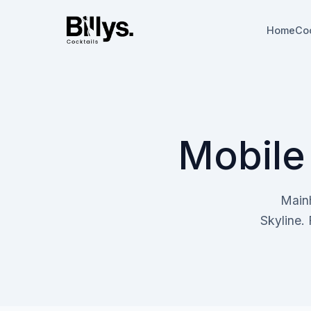
Home
Coc
Mobile 
Mainh
Skyline.