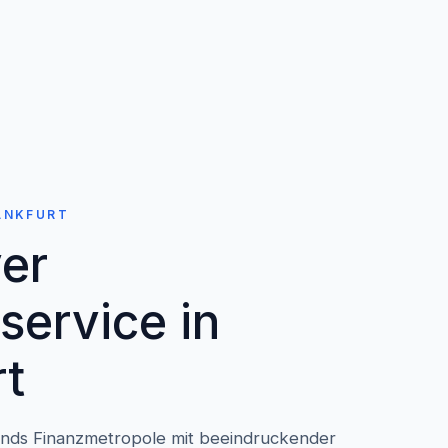
ANKFURT
ver
service in
rt
ands Finanzmetropole mit beeindruckender