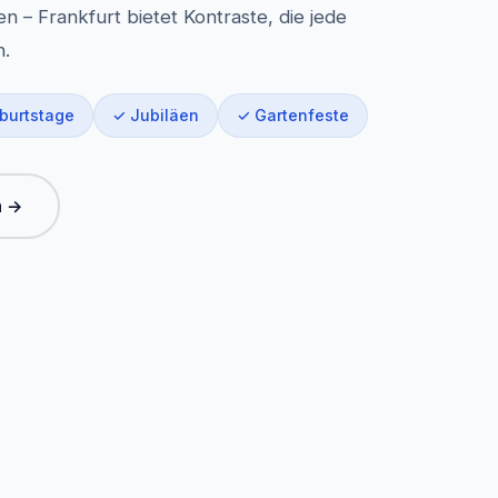
 – Frankfurt bietet Kontraste, die jede
n.
burtstage
✓ Jubiläen
✓ Gartenfeste
n →